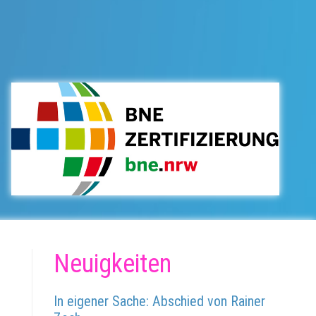
Neuigkeiten
In eigener Sache: Abschied von Rainer