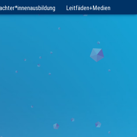
achter*innenausbildung
Leitfäden+Medien